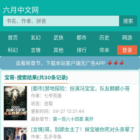
六月中文网
搜索
首页
玄幻
武侠
都市
历史
网游
科幻
言情
其他
排行
完本
登录
↓↓↓
追看新章节，下载本站客户端无广告APP
宝哥-搜索结果(共30条记录)
[都市]禁地探险：扮演冯宝宝，队友麒麟小哥
作者：
七爷荒唐
状态：连载
更新时间：09-27 12:21:44
最新章节：
第一百八十四章 离开
[言情]哥，别舔女主了！妹宝被你死对头亲晕了
作者：
乱步非鱼