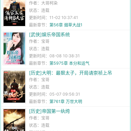
作者：
大哥柯染
状态：连载
更新时间：11-02 10:37:41
最新章节：
第56章 烟草大战1
[武侠]娱乐帝国系统
作者：
宝哥
状态：连载
更新时间：08-08 10:38:31
最新章节：
第5975章 本分和运气
[历史]大明：最狠太子，开局请崇祯上吊
作者：
宝哥
状态：连载
更新时间：05-07 09:56:31
最新章节：
第761章 万世大明
[历史]帝国第一纨绔
作者：
宝哥
状态：连载