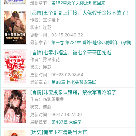
最新章节：
第162章死丫头你还知道回来
[都市]五个哥哥上门接，大佬假千金她不装了！
作者：
宝珠陛下
状态：连载
更新时间：03-15 20:49:32
最新章节：
第一卷 第731章 番外-楚绵vs傅靳年（孕期
篇 2）
[言情]七零小福宝，被七个哥哥团宠啦
作者：
雾里水花
状态：连载
更新时间：09-23 02:08:54
最新章节：
第88章 路老头暂露马脚
[言情]妹宝投亲认错哥，禁欲军官沦陷了
作者：
临渊羡飛鱼
状态：连载
更新时间：06-17 18:27:06
最新章节：
第487章 大结局
[历史]俺宝玉在清朝当大官