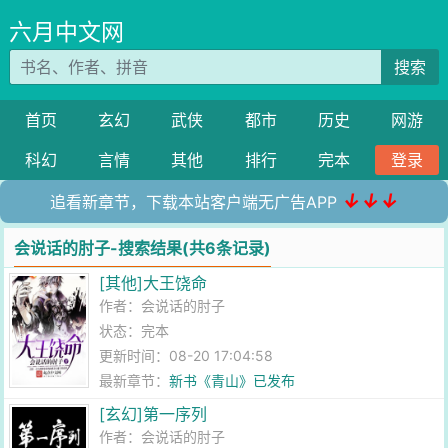
六月中文网
搜索
首页
玄幻
武侠
都市
历史
网游
科幻
言情
其他
排行
完本
登录
↓↓↓
追看新章节，下载本站客户端无广告APP
会说话的肘子-搜索结果(共6条记录)
[其他]大王饶命
作者：
会说话的肘子
状态：完本
更新时间：08-20 17:04:58
最新章节：
新书《青山》已发布
[玄幻]第一序列
作者：
会说话的肘子