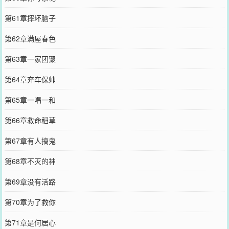
第61章摔坏脑子
第62章满屋春色
第63章一家团聚
第64章弃车保帅
第65章一唱一和
第66章救命稻草
第67章有人搞鬼
第68章不灭的神
第69章没有活路
第70章为了救你
第71章是何居心