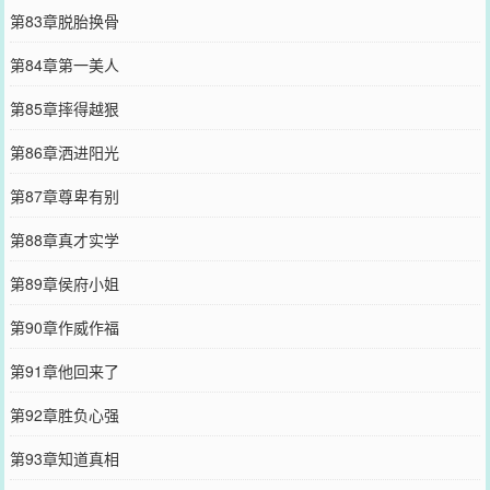
第83章脱胎换骨
第84章第一美人
第85章摔得越狠
第86章洒进阳光
第87章尊卑有别
第88章真才实学
第89章侯府小姐
第90章作威作福
第91章他回来了
第92章胜负心强
第93章知道真相