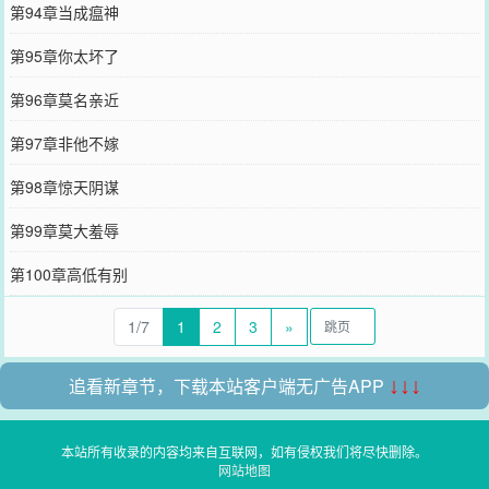
第94章当成瘟神
第95章你太坏了
第96章莫名亲近
第97章非他不嫁
第98章惊天阴谋
第99章莫大羞辱
第100章高低有别
1/7
1
2
3
»
追看新章节，下载本站客户端无广告APP
↓↓↓
本站所有收录的内容均来自互联网，如有侵权我们将尽快删除。
网站地图