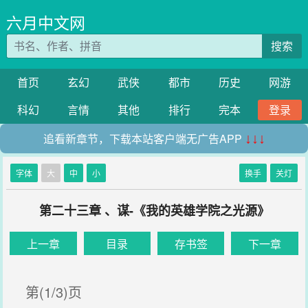
六月中文网
搜索
首页
玄幻
武侠
都市
历史
网游
科幻
言情
其他
排行
完本
登录
追看新章节，下载本站客户端无广告APP
↓↓↓
字体
大
中
小
换手
关灯
第二十三章 、谋-《我的英雄学院之光源》
上一章
目录
存书签
下一章
第(1/3)页