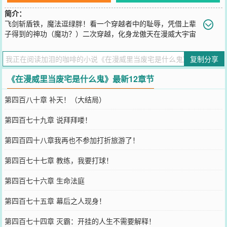
简介：
飞剑斩盾铁，魔法逗绿胖！看一个穿越者中的耻辱，凭借上辈
子得到的神功（魔功？）二次穿越，化身龙傲天在漫威大宇宙
搞风搞雨的故事……以上不全是口胡！虽然以我们主角的颓废值，哪
怕是重活一次，也更喜欢抱着电脑看妹抖龙什么的。“啊……地球就交
复制分享
给你们了，好好加油，我补个番先……”看着奇瑞塔星人入侵地球的某
剑仙张口打了个哈气，有气无力的向浴血奋战的超级英雄们打了打
《在漫威里当废宅是什么鬼》最新12章节
气，拿出了笔记本看动漫更新……但是既然来了漫威宇宙又怎能不搅
和两下，当根“搞事棍”？请期待某个伪宅是如何搞事情的！
第四百八十章 补天！（大结局）
您要是觉得《
在漫威里当废宅是什么鬼
》还不错的话请不要忘记向您
QQ群和微博微信里的朋友推荐哦！
第四百七十九章 说拜拜喽！
第四百四十八章我再也不参加打折旅游了！
第四百七十七章 教练，我要打球！
第四百七十六章 生命法庭
第四百七十五章 幕后之人现身！
第四百七十四章 灭霸：开挂的人生不需要解释！