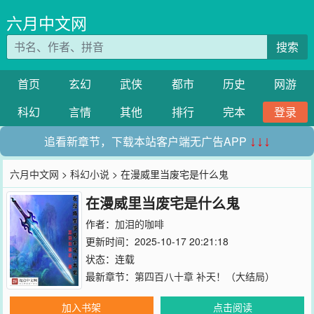
六月中文网
搜索
首页
玄幻
武侠
都市
历史
网游
科幻
言情
其他
排行
完本
登录
追看新章节，下载本站客户端无广告APP
↓↓↓
六月中文网
>
科幻小说
> 在漫威里当废宅是什么鬼
在漫威里当废宅是什么鬼
作者：
加泪的咖啡
更新时间：2025-10-17 20:21:18
状态：连载
最新章节：
第四百八十章 补天！（大结局）
加入书架
点击阅读