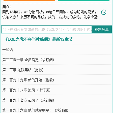
简介：
回到13年底，we分崩离析，edg鱼死网破，成为明凯的兄弟，
该怎么办？来历不明的系统，成为一名成功的教练，先拿个冠
军试试。英雄联盟十周年，纪念曾经的青春！有大纲，每天更新！
您要是觉得《
LOL之我不会当教练啊
》还不错的话请不要忘记向您QQ
复制分享
群和微博微信里的朋友推荐哦！
《LOL之我不会当教练啊》最新12章节
一些话
第二百零一章 全员确定（求订阅）
第二百章 蛇队集结（抱歉）
第一百九十九章 新的开始（抱歉）
第一百九十八章 追风（求订阅）
第一百九十七章 起风了（求订阅）
第一百九十六章 他们就是明星！（求订阅）