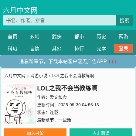
六月中文网
搜索
首页
玄幻
武侠
都市
历史
网游
科幻
言情
其他
排行
完本
登录
追看新章节，下载本站客户端无广告APP
↓↓↓
六月中文网
>
网游小说
> LOL之我不会当教练啊
LOL之我不会当教练啊
作者：
爱文如命
更新时间：2025-09-30 04:56:13
状态：连载
最新章节：
一些话
加入书架
点击阅读