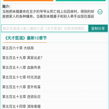
简介：
当他把未婚妻命在旦夕的爷爷从死亡线上拉回来时，得到的却
是她家人的各种嫌弃。当看到未婚妻子和别人牵手出现在面前
时，他明白了，只有他当真了而已。\n唐宁，师从道医传承，遵循医
道本质，在坚守心中信仰的修行路上，却意外的卷入各种纷争，亿万
复制分享
家产？你想多了，志不在此。倒是你想要他的命，那就只能说抱歉
了。\n这是一个青年谱写自己精彩人生的故事。
《天才医道》最新12章节
您要是觉得《
天才医道
》还不错的话请不要忘记向您QQ群和微博微信
里的朋友推荐哦！
第五百六十章 大结局
第五百五十九章 离家出走？
第五百五十八章 血脉传承
第五百五十七章 时光流逝
第五百五十六章 意外有喜
第五百五十五章 连锁反应
第五百五十四章 清除毒瘤