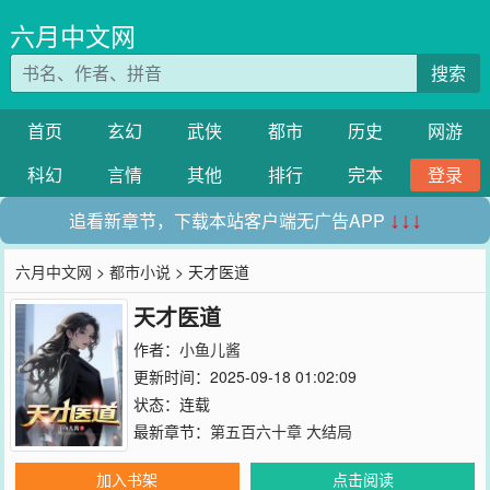
六月中文网
搜索
首页
玄幻
武侠
都市
历史
网游
科幻
言情
其他
排行
完本
登录
追看新章节，下载本站客户端无广告APP
↓↓↓
六月中文网
>
都市小说
> 天才医道
天才医道
作者：
小鱼儿酱
更新时间：2025-09-18 01:02:09
状态：连载
最新章节：
第五百六十章 大结局
加入书架
点击阅读