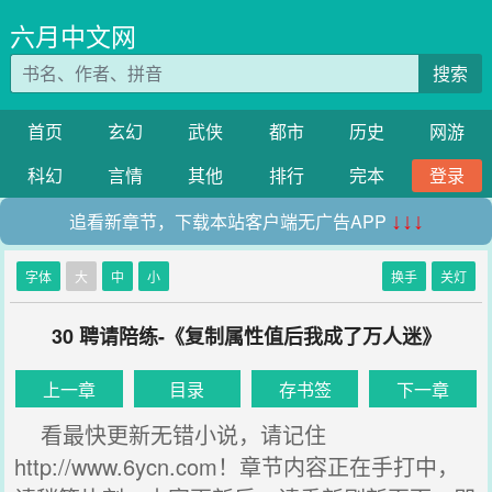
六月中文网
搜索
首页
玄幻
武侠
都市
历史
网游
科幻
言情
其他
排行
完本
登录
追看新章节，下载本站客户端无广告APP
↓↓↓
字体
大
中
小
换手
关灯
30 聘请陪练-《复制属性值后我成了万人迷》
上一章
目录
存书签
下一章
看最快更新无错小说，请记住
http://www.6ycn.com！章节内容正在手打中，