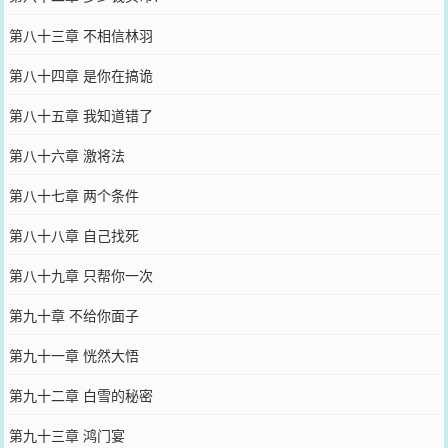
第八十三章 不相信林羽
第八十四章 是你在搞诡
第八十五章 我知道错了
第八十六章 激将法
第八十七章 两个条件
第八十八章 自己找死
第八十九章 只帮你一次
第九十章 不给你面子
第九十一章 恍然大悟
第九十二章 白雪的秘密
第九十三章 鸿门宴