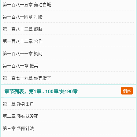
第一百八十五章 轰动白城
第一百八十四章 打赌
第一百八十三章 威胁
第一百八十二章 合作
第一百八十一章 疑问
第一百八十章 援兵
第一百七十九章 你完蛋了
章节列表，第1章~ 100章/共190章
倒序
第一章 净身出户
第二章 我妹妹没死
第三章 华阳针法