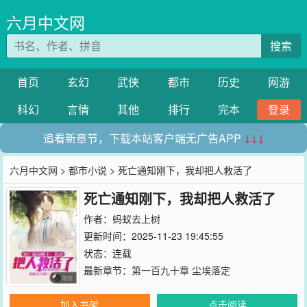
六月中文网
搜索
首页
玄幻
武侠
都市
历史
网游
科幻
言情
其他
排行
完本
登录
追看新章节，下载本站客户端无广告APP
↓↓↓
六月中文网
>
都市小说
> 死亡通知刚下，我却把人救活了
死亡通知刚下，我却把人救活了
作者：
蚂蚁去上树
更新时间：2025-11-23 19:45:55
状态：连载
最新章节：
第一百九十章 尘埃落定
加入书架
点击阅读