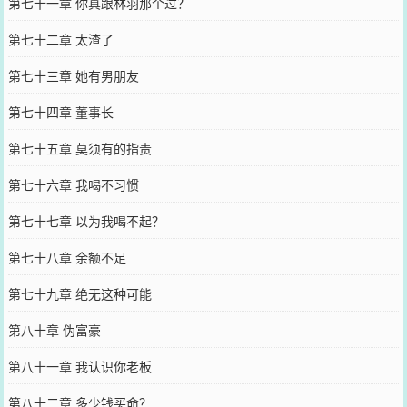
第七十一章 你真跟林羽那个过？
第七十二章 太渣了
第七十三章 她有男朋友
第七十四章 董事长
第七十五章 莫须有的指责
第七十六章 我喝不习惯
第七十七章 以为我喝不起？
第七十八章 余额不足
第七十九章 绝无这种可能
第八十章 伪富豪
第八十一章 我认识你老板
第八十二章 多少钱买命？