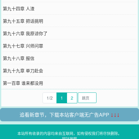
第九十四章 人渣
第九十五章 把话挑明
第九十六章 我原谅你了
第九十七章 兴师问罪
第九十八章 报信
第九十九章 单刀赴会
第一百章 谁来都没用
1/2
1
2
追看新章节，下载本站客户端无广告APP
↓↓↓
本站所有收录的内容均来自互联网，如有侵权我们将尽快删除。
网站地图