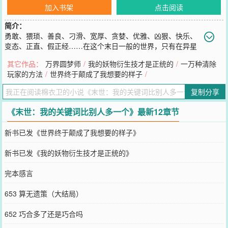
加入书架
点击阅读
简介：
勇敢、猥琐、善良、刁滑、宽厚、贪婪、优雅、凶狠、快乐、
变态、正直、假正经……在这个末日一般的世界，只有在异星
战场取胜才能获取资源，保证文明的延续。每个进入异星战场的战
其它作品：
万界圆梦师
/
我的妖物衍生技才是正统的
/
一万种清除
士，都会随机获得一个属于自己的关键词。言行契合关键词，各项属
玩家的方法
/
世界终于颠成了我想要的样子
/
性便会飞速成长，获得超人一样的能力，反之，人设崩塌，便会迅速
削弱；这是一个拼演技的世界；演技即是吃喝，演技即是荣耀，演技
复制分享
即是特权，演技即是生命…………已有完结万订作品《万界圆梦
师》，《一万种清除玩家的方法》，完本保证，请放心入坑。
《末世：我的关键词比别人多一个》最新12章节
您要是觉得《
末世：我的关键词比别人多一个
》还不错的话请不要忘
记向您QQ群和微博微信里的朋友推荐哦！
新书已发《世界终于颠成了我想要的样子》
新书已发《我的妖物衍生技才是正统的》
完本感言
653 算无遗策（大结局）
652 巧合多了还是巧合吗