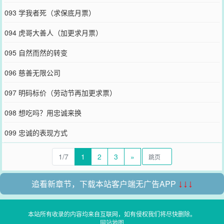
093 学我者死（求保底月票）
094 虎哥大善人（加更求月票）
095 自然而然的转变
096 慈善无限公司
097 明码标价（劳动节再加更求票）
098 想吃吗？用忠诚来换
099 忠诚的表现方式
1/7
1
2
3
»
追看新章节，下载本站客户端无广告APP
↓↓↓
本站所有收录的内容均来自互联网，如有侵权我们将尽快删除。
网站地图