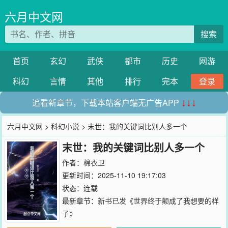
六月中文网
搜索
首页
玄幻
武侠
都市
历史
网游
科幻
言情
其他
排行
完本
登录
追看新章节，下载本站客户端无广告APP
↓↓↓
六月中文网
>
科幻小说
> 末世：我的关键词比别人多一个
末世：我的关键词比别人多一个
作者：
棉衣卫
更新时间：2025-11-10 19:17:03
状态：连载
最新章节：
新书已发《世界终于颠成了我想要的样
子》