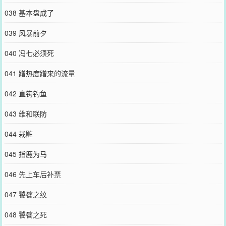
038 基本盘成了
039 风暴前夕
040 冯七必须死
041 蹭热度蹭来的流量
042 直钩钓鱼
043 维和联防
044 栽赃
045 指鹿为马
046 先上车后补票
047 饕餮之纹
048 饕餮之死