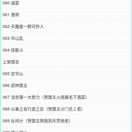
060 诚意
061 激将
062 天魔是一群可怜人
063 华山乱
064 技能斗
上架感言
065 定华山
066 武林盟主
067 当世第一大势力（贺盟主火烧眉毛下酒菜）
068 以善之名行恶之实（贺盟主沙门氏１君）
069 反间计（贺盟主陪我到天荒地老）