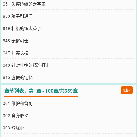
651 失控边缘的泛宇宙
650 骗子引进门
649 杜格的饵太香了
648 无懈可击
647 师夷长技
646 针对杜格的精准打击
645 虚假的记忆
章节列表，第1章~ 100章/共659章
倒序
001 维护和背刺
002 舍身取义
003 玲珑心